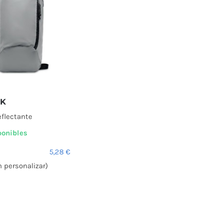
CK
eflectante
ponibles
5,28
€
n personalizar)