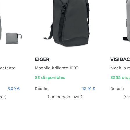
EIGER
VISIBA
lectante
Mochila brillante 190T
Mochila r
22 disponibles
2555 dis
5,69
€
Desde:
16,91
€
Desde:
zar)
(sin personalizar)
(si