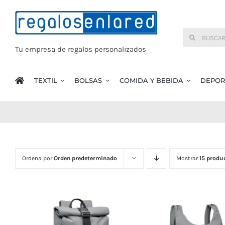
Saltar
al
Buscar:
contenido
Tu empresa de regalos personalizados
TEXTIL
BOLSAS
COMIDA Y BEBIDA
DEPOR
Ordena por
Orden predeterminado
Mostrar
15 produ