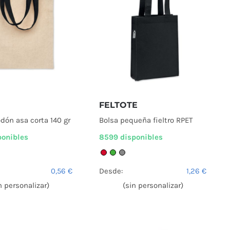
FELTOTE
odón asa corta 140 gr
Bolsa pequeña fieltro RPET
ponibles
8599 disponibles
0,56
€
Desde:
1,26
€
n personalizar)
(sin personalizar)