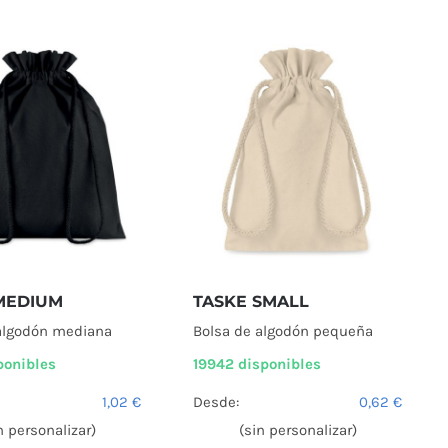
MEDIUM
TASKE SMALL
algodón mediana
Bolsa de algodón pequeña
ponibles
19942 disponibles
1,02
€
Desde:
0,62
€
n personalizar)
(sin personalizar)