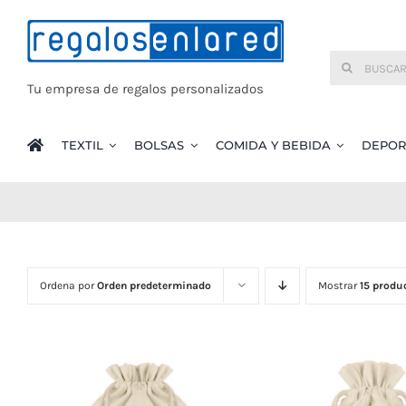
Saltar
al
Buscar:
contenido
Tu empresa de regalos personalizados
TEXTIL
BOLSAS
COMIDA Y BEBIDA
DEPOR
Ordena por
Orden predeterminado
Mostrar
15 produ