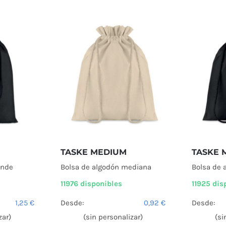
TASKE MEDIUM
TASKE 
ande
Bolsa de algodón mediana
Bolsa de 
11976 disponibles
11925 dis
1,25
€
Desde:
0,92
€
Desde:
zar)
(sin personalizar)
(si