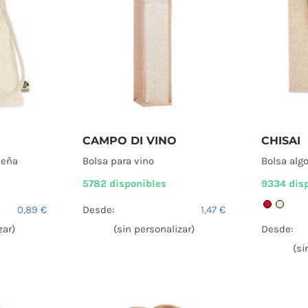
CAMPO DI VINO
CHISAI
ueña
Bolsa para vino
Bolsa alg
5782 disponibles
9334 dis
0,89
€
Desde:
1,47
€
zar)
(sin personalizar)
Desde:
(si