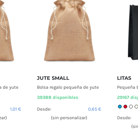
JUTE SMALL
LITAS
a de yute
Bolsa regalo pequeña de yute
Pequeña b
39388 disponibles
29167 dis
1,01
€
Desde:
0,65
€
zar)
(sin personalizar)
Desde:
(si