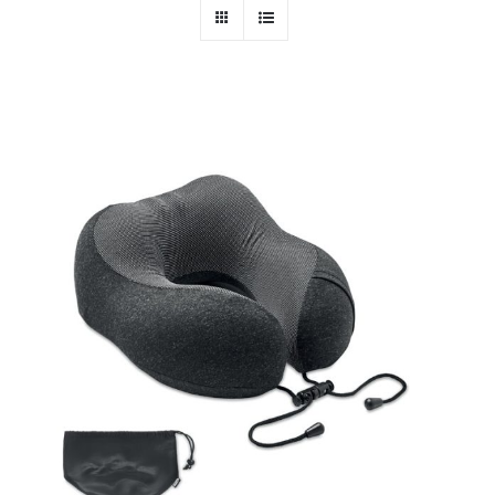
PERSONAL
NIÑOS
OFICINA
LLUVIA
TECNOLOGÍA
NAVIDAD
WooCommerce Cart