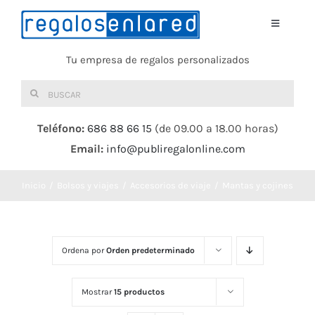
Saltar
al
Toggle
Navigati
contenido
Tu empresa de regalos personalizados
Home
Buscar:
TEXTIL
Teléfono:
686 88 66 15
(de 09.00 a 18.00 horas)
Email:
info@publiregalonline.com
BOLSAS
Inicio
Bolsos y viajes
Accesorios de viaje
Mantas y cojines
COMIDA Y BEBIDA
DEPORTES Y OCIO
Ordena por
Orden predeterminado
HERRAMIENTAS
Mostrar
15 productos