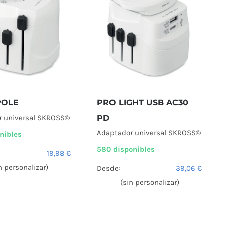
POLE
PRO LIGHT USB AC30
r universal SKROSS®
PD
Adaptador universal SKROSS®
nibles
580 disponibles
19,98
€
n personalizar)
Desde:
39,06
€
(sin personalizar)