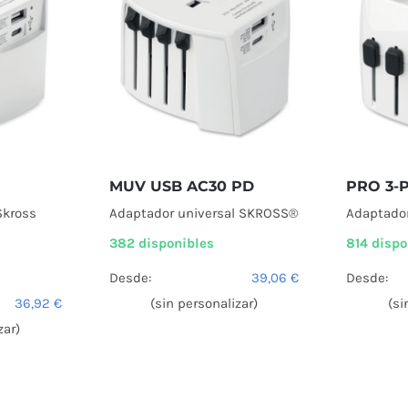
MUV USB AC30 PD
PRO 3-
Skross
Adaptador universal SKROSS®
Adaptado
382 disponibles
814 dispo
Desde:
39,06
€
Desde:
36,92
€
(sin personalizar)
(si
zar)