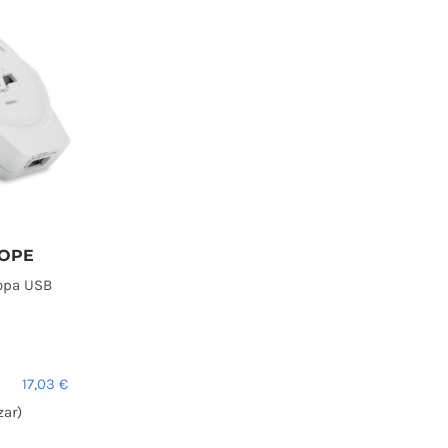
OPE
opa USB
17,03
€
zar)