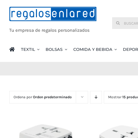
Saltar
al
Buscar:
contenido
Tu empresa de regalos personalizados
TEXTIL
BOLSAS
COMIDA Y BEBIDA
DEPOR
Ordena por
Orden predeterminado
Mostrar
15 produ