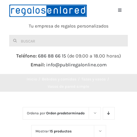
Saltar
al
Toggle
Navigati
contenido
Tu empresa de regalos personalizados
Home
Buscar:
TEXTIL
Teléfono:
686 88 66 15
(de 09.00 a 18.00 horas)
Email:
info@publiregalonline.com
BOLSAS
Inicio
Bebidas y comidas
Tazas y vasos
COMIDA Y BEBIDA
Vasos de pared simple
DEPORTES Y OCIO
Ordena por
Orden predeterminado
HERRAMIENTAS
Mostrar
15 productos