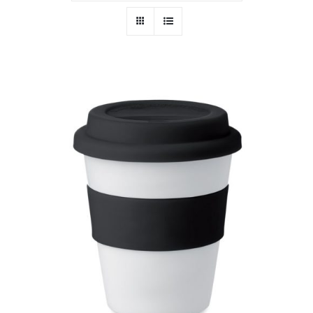
PERSONAL
NIÑOS
OFICINA
LLUVIA
TECNOLOGÍA
NAVIDAD
WooCommerce Cart