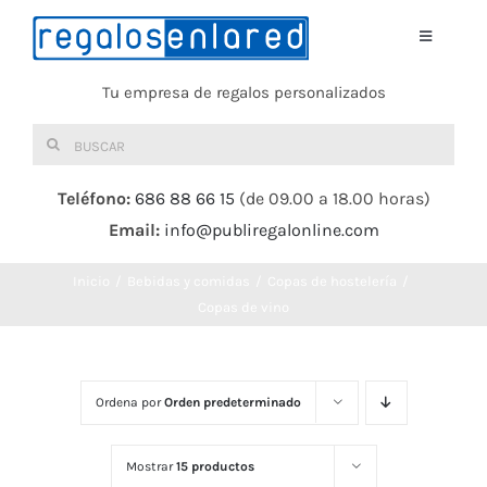
Saltar
al
Toggle
Navigati
contenido
Tu empresa de regalos personalizados
Home
Buscar:
TEXTIL
Teléfono:
686 88 66 15
(de 09.00 a 18.00 horas)
Email:
info@publiregalonline.com
BOLSAS
Inicio
Bebidas y comidas
Copas de hostelería
COMIDA Y BEBIDA
Copas de vino
DEPORTES Y OCIO
Ordena por
Orden predeterminado
HERRAMIENTAS
Mostrar
15 productos