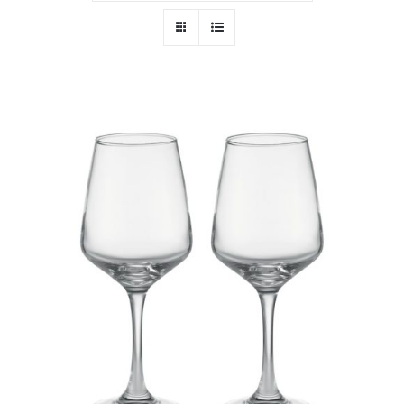
PERSONAL
NIÑOS
OFICINA
LLUVIA
TECNOLOGÍA
NAVIDAD
WooCommerce Cart