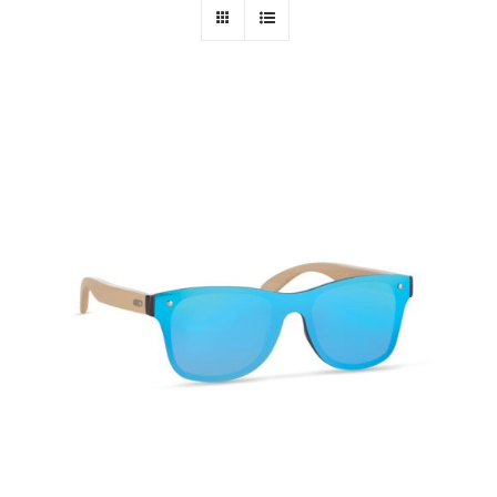
PERSONAL
NIÑOS
OFICINA
LLUVIA
TECNOLOGÍA
NAVIDAD
WooCommerce Cart