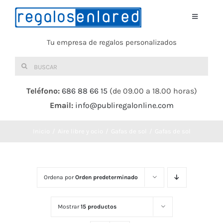
Saltar
al
Toggle
Navigati
contenido
Tu empresa de regalos personalizados
Home
Buscar:
TEXTIL
Teléfono:
686 88 66 15
(de 09.00 a 18.00 horas)
Email:
info@publiregalonline.com
BOLSAS
Inicio
Aire libre y ocio
Gafas de sol
Gafas de sol
COMIDA Y BEBIDA
DEPORTES Y OCIO
Ordena por
Orden predeterminado
HERRAMIENTAS
Mostrar
15 productos