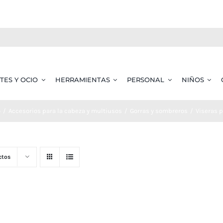
TES Y OCIO
HERRAMIENTAS
PERSONAL
NIÑOS
o
Accesorios para la cabeza y multiusos
Gorras y sombreros
Viseras 
ctos