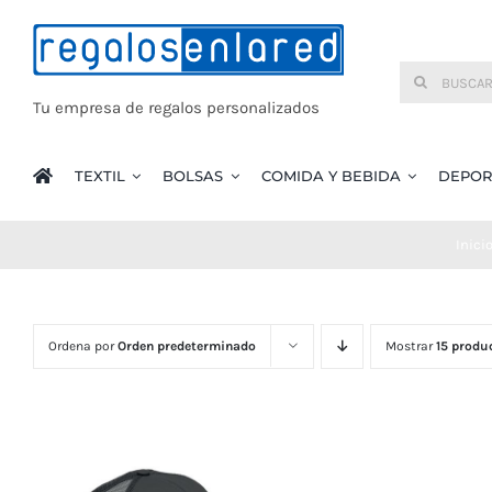
Saltar
al
Buscar:
contenido
Tu empresa de regalos personalizados
TEXTIL
BOLSAS
COMIDA Y BEBIDA
DEPOR
Inici
Ordena por
Orden predeterminado
Mostrar
15 produ