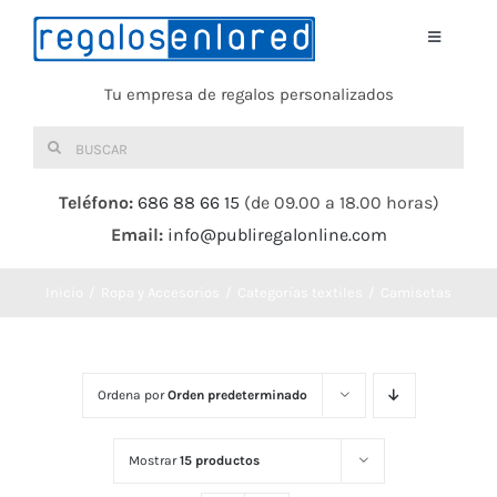
Saltar
al
Toggle
Navigati
contenido
Tu empresa de regalos personalizados
Home
Buscar:
TEXTIL
Teléfono:
686 88 66 15
(de 09.00 a 18.00 horas)
Email:
info@publiregalonline.com
BOLSAS
Inicio
Ropa y Accesorios
Categorías textiles
Camisetas
COMIDA Y BEBIDA
DEPORTES Y OCIO
Ordena por
Orden predeterminado
HERRAMIENTAS
Mostrar
15 productos