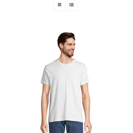
PERSONAL
NIÑOS
OFICINA
LLUVIA
TECNOLOGÍA
NAVIDAD
WooCommerce Cart