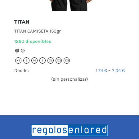
TITAN
TITAN CAMISETA 150gr
1260 disponibles
XS
S
M
L
XL
XXL
3XL
Desde:
1,74
€
–
2,04
€
(sin personalizar)