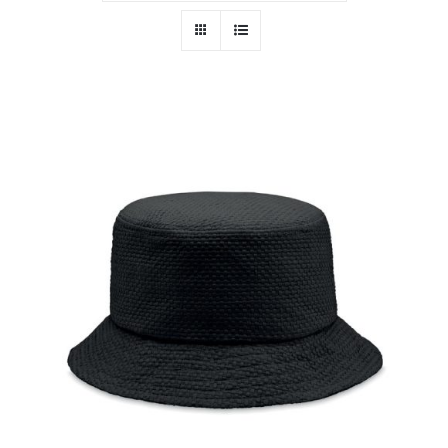
PERSONAL
NIÑOS
OFICINA
LLUVIA
TECNOLOGÍA
NAVIDAD
WooCommerce Cart