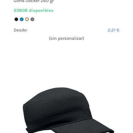
Gorra Docker 260 gr
23808 disponibles
Desde:
2,21
€
(sin personalizar)