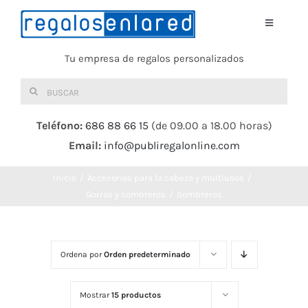
Saltar
al
Toggle
Navigati
contenido
Tu empresa de regalos personalizados
Home
Buscar:
TEXTIL
Teléfono:
686 88 66 15
(de 09.00 a 18.00 horas)
Email:
info@publiregalonline.com
BOLSAS
Inicio
Accesorios para la cabeza y multiusos
COMIDA Y BEBIDA
Gorras y sombreros
Sombreros
DEPORTES Y OCIO
Ordena por
Orden predeterminado
HERRAMIENTAS
Mostrar
15 productos